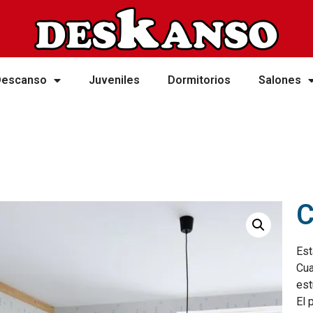
Descanso
Juveniles
Dormitorios
Salones
C
Est
Cua
est
El 