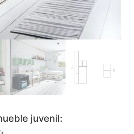
ueble juvenil:
ón