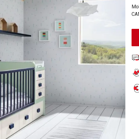
Mob
CA