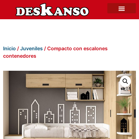
Inicio
/
Juveniles
/ Compacto con escalones
contenedores