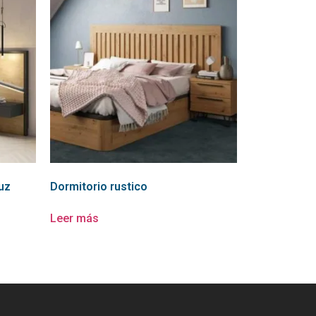
uz
Dormitorio rustico
Leer más