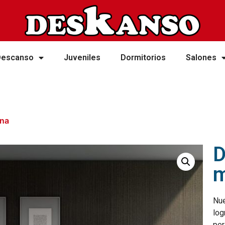
Descanso
Juveniles
Dormitorios
Salones
rna
D
m
Nue
log
per